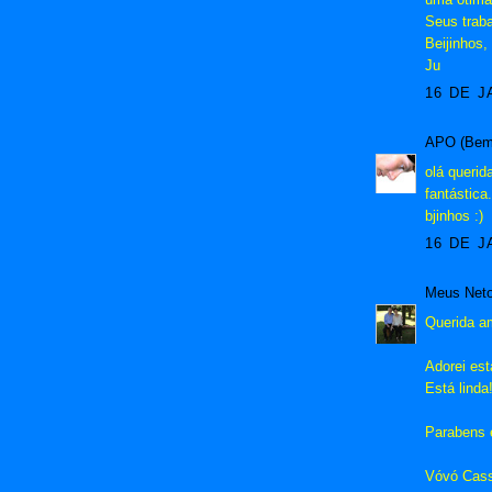
Seus trab
Beijinhos,
Ju
16 DE J
APO (Bem-
olá querid
fantástica.
bjinhos :)
16 DE J
Meus Neto
Querida a
Adorei est
Está linda
Parabens 
Vóvó Cass