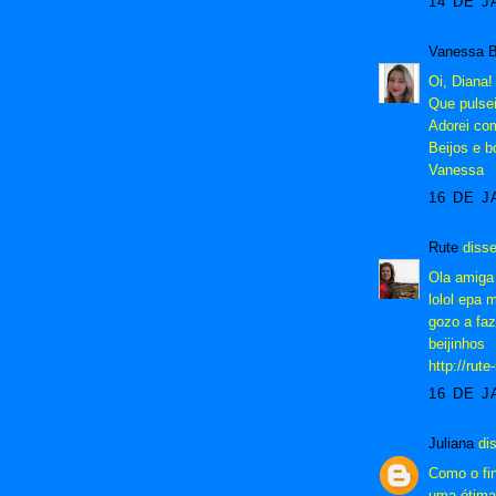
14 DE J
Vanessa Bi
Oi, Diana!
Que pulse
Adorei co
Beijos e 
Vanessa
16 DE J
Rute
disse
Ola amiga 
lolol epa
gozo a faz
beijinhos
http://rut
16 DE J
Juliana
dis
Como o fin
uma ótima