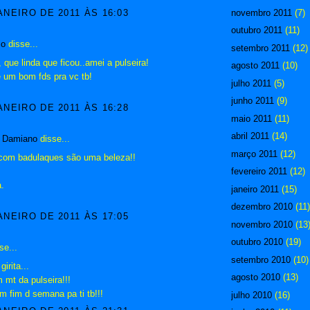
novembro 2011
(7)
ANEIRO DE 2011 ÀS 16:03
outubro 2011
(11)
lo
disse...
setembro 2011
(12)
, que linda que ficou..amei a pulseira!
agosto 2011
(10)
e um bom fds pra vc tb!
julho 2011
(5)
junho 2011
(9)
ANEIRO DE 2011 ÀS 16:28
maio 2011
(11)
abril 2011
(14)
. Damiano
disse...
março 2011
(12)
 com badulaques são uma beleza!!
fevereiro 2011
(12)
a.
janeiro 2011
(15)
dezembro 2010
(11)
ANEIRO DE 2011 ÀS 17:05
novembro 2010
(13
outubro 2010
(19)
se...
setembro 2010
(10)
girita...
agosto 2010
(13)
mt da pulseira!!!
m fim d semana pa ti tb!!!
julho 2010
(16)