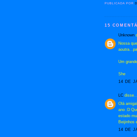
PUBLICADA POR
15 COMENTÁ
Unknown
d
Nossa que 
aoutra...p
Um grande
She
14 DE J
LC
disse..
Olá amiga!
ano :D Que
estado muit
Beijinhos
14 DE J