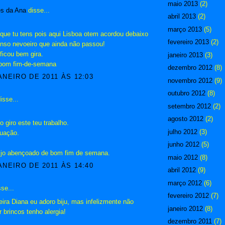
maio 2013
(2)
es da Ana
disse...
abril 2013
(2)
março 2013
(5)
que tu tens pois aqui Lisboa otem acordou debaixo
fevereiro 2013
(2)
enso nevoeiro que ainda não passou!
 ficou bem gira.
janeiro 2013
(3)
 bom fim-de-semana
dezembro 2012
(8)
ANEIRO DE 2011 ÀS 12:03
novembro 2012
(9)
outubro 2012
(8)
isse...
setembro 2012
(2)
agosto 2012
(2)
o giro este teu trabalho.
julho 2012
(3)
nuação.
junho 2012
(5)
ijo abençoado de bom fim de semana.
maio 2012
(8)
ANEIRO DE 2011 ÀS 14:40
abril 2012
(9)
março 2012
(6)
se...
fevereiro 2012
(7)
eira Diana eu adoro biju, mas infelizmente não
janeiro 2012
(8)
 brincos tenho alergia!
dezembro 2011
(7)