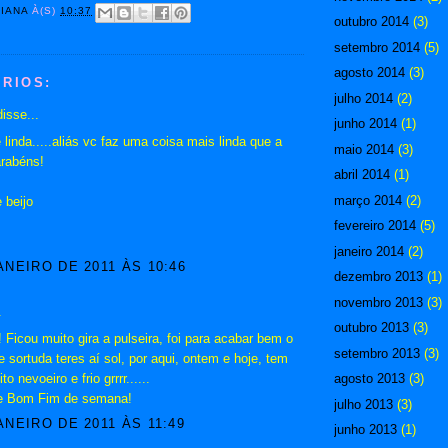
DIANA
À(S)
10:37
outubro 2014
(3)
setembro 2014
(5)
agosto 2014
(3)
RIOS:
julho 2014
(2)
isse...
junho 2014
(1)
linda.....aliás vc faz uma coisa mais linda que a
maio 2014
(3)
arabéns!
abril 2014
(1)
março 2014
(2)
 beijo
fevereiro 2014
(5)
janeiro 2014
(2)
ANEIRO DE 2011 ÀS 10:46
dezembro 2013
(1)
novembro 2013
(3)
.
outubro 2013
(3)
 Ficou muito gira a pulseira, foi para acabar bem o
setembro 2013
(3)
 sortuda teres aí sol, por aqui, ontem e hoje, tem
o nevoeiro e frio grrrr......
agosto 2013
(3)
 e Bom Fim de semana!
julho 2013
(3)
ANEIRO DE 2011 ÀS 11:49
junho 2013
(1)