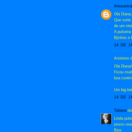
Artesanic
Olá Diana,
Que sorte 
de um int
A pulseira
Bjinhos e
14 DE J
Anónimo d
Olá Diana!
Ficou muit
boa conti
Um big be
14 DE J
Tatiana
dis
Linda puls
posso usar
Bjos