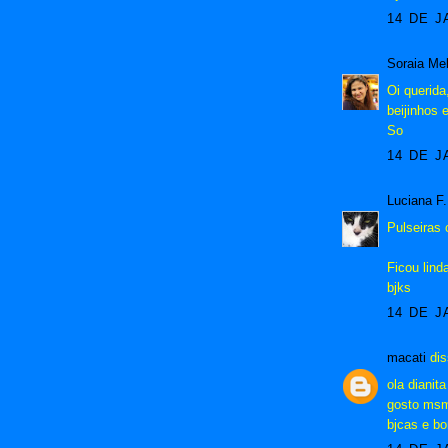
14 DE J
Soraia Me
Oi querida
beijinhos 
So
14 DE J
Luciana F
Pulseiras
Ficou lind
bjks
14 DE J
macati
dis
ola dianita 
gosto msm 
bjcas e bo