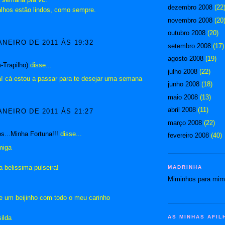
dezembro 2008
(22
alhos estão lindos, como sempre.
novembro 2008
(20
outubro 2008
(20)
ANEIRO DE 2011 ÀS 19:32
setembro 2008
(17)
agosto 2008
(19)
Trapilho)
disse...
julho 2008
(22)
a! cá estou a passar para te desejar uma semana
junho 2008
(18)
maio 2008
(13)
abril 2008
(11)
ANEIRO DE 2011 ÀS 21:27
março 2008
(22)
s...Minha Fortuna!!!
disse...
fevereiro 2008
(40)
miga
a belissima pulseira!
MADRINHA
!
Miminhos para mim 
e um beijinho com todo o meu carinho
ilda
AS MINHAS AFIL