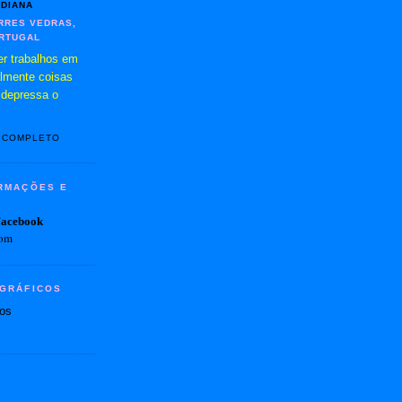
DIANA
RRES VEDRAS,
RTUGAL
er trabalhos em
almente coisas
 depressa o
L COMPLETO
ORMAÇÕES E
Facebook
com
 GRÁFICOS
hos