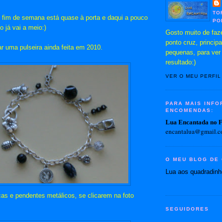
TO
fim de semana está quase à porta e daqui a pouco
PO
 já vai a meio:)
Gosto muito de faz
ponto cruz, princip
r uma pulseira ainda feita em 2010.
pequenas, para ver
resultado:)
VER O MEU PERFI
PARA MAIS INF
ENCOMENDAS:
Lua Encantada no 
encantalua@gmail.
O MEU BLOG DE
Lua aos quadradin
cas e pendentes metálicos, se clicarem na foto
SEGUIDORES