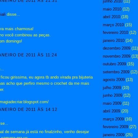
ANEIRO DE 2011 ÀS 21:31
junho 2010
(11)
maio 2010
(12)
ali
disse...
abril 2010
(18)
março 2010
(15)
ira mais charmosa!
fevereiro 2010
(12)
mo você combinou as peças.
janeiro 2010
(14)
bom domingo!
dezembro 2009
(11)
ANEIRO DE 2011 ÀS 11:24
novembro 2009
(13
outubro 2009
(15)
...
setembro 2009
(12)
ficou girissima, eu agora tb ando virada pra bijuteria
agosto 2009
(13)
 mas acho que perfiro mesmo o crochet da me mais
julho 2009
(10)
er.
junho 2009
(12)
e-magiadecriar.blogspot.com/
maio 2009
(11)
ANEIRO DE 2011 ÀS 14:12
abril 2009
(20)
março 2009
(16)
se...
fevereiro 2009
(27)
al de semana já está no finalzinho, venho desejar
janeiro 2009
(25)
 semana pra vc.