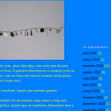
JÁ ENCANTADO
abril 2016
(2)
março 2016
(1)
ito más, peço desculpa, mas acho que dá para
fevereiro 2016
(12)
o ficou. A pulseira tinha brincos a condizer (com os
agosto 2015
(4)
s), mas as fotos dos brincos ficaram ainda piores
maio 2015
(1)
fa é muito má:)
abril 2015
(6)
o resultado, espero que também gostem.
março 2015
(1)
fevereiro 2015
(2)
elente fim de semana, aqui ontem e hoje tem
dezembro 2014
(1)
gnífico, espero que se mantenha.Aproveitem bem;)
novembro 2014
(2)