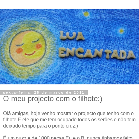
sexta-feira, 25 de março de 2011
O meu projecto com o filhote:)
Olá amigas, hoje venho mostrar o projecto que tenho com o
filhote.É ele que me tem ocupado todos os serões e não tem
deixado tempo para o ponto cruz:)
É um puzzle de 1000 peças.Eu e o B. nunca tínhamos feito