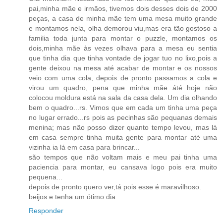
pai,minha mãe e irmãos, tivemos dois desses dois de 2000
peças, a casa de minha mãe tem uma mesa muito grande
e montamos nela, olha demorou viu,mas era tão gostoso a
familia toda junta para montar o puzzle, montamos os
dois,minha mãe às vezes olhava para a mesa eu sentia
que tinha dia que tinha vontade de jogar tuo no lixo,pois a
gente deixou na mesa até acabar de montar e os nossos
veio com uma cola, depois de pronto passamos a cola e
virou um quadro, pena que minha mãe áté hoje não
colocou moldura está na sala da casa dela. Um dia olhando
bem o quadro...rs. Vimos que em cada um tinha uma peça
no lugar errado...rs pois as pecinhas são pequanas demais
menina; mas não posso dizer quanto tempo levou, mas lá
em casa sempre tinha muita gente para montar até uma
vizinha ia lá em casa para brincar...
são tempos que não voltam mais e meu pai tinha uma
paciencia para montar, eu cansava logo pois era muito
pequena...
depois de pronto quero ver,tá pois esse é maravilhoso.
beijos e tenha um ótimo dia
Responder